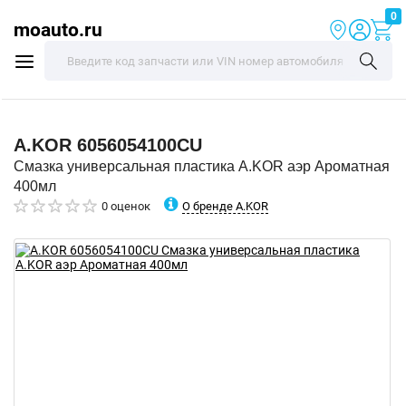
0
moauto.ru
A.KOR
6056054100CU
Смазка универсальная пластика A.KOR аэр Ароматная
400мл
О бренде A.KOR
0 оценок