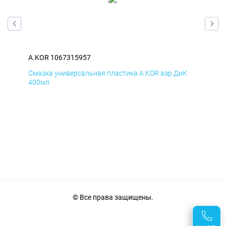
A.KOR 1067315957
A.K
Д
Смазка универсальная пластика A.KOR аэр ДиК
Сма
400мл
40
© Все права защищены.