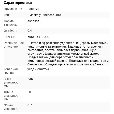
Характеристики
Применение:
пластик
Тип:
Смазка универсальная
Форма
аэрозоль
выпуска:
Объём, л:
0.4
EAN-13:
6056054100CU
Расширенное
Быстро и эффективно удаляет пыль, грязь, масляные и
описание:
никотиновые загрязнения. Защищает от старения и
выгорания, восстанавливает первоначальную
структуру, обладает антистатическим эффектом.
Предназначен для обработки пластиковых и
виниловых деталей салона. Подходит для молдингов и
бамперов. Обладает приятным ароматом клубники.
Товарная
уход и очистка
группа:
Высота
235
упаковки,
мм:
Длина
50
упаковки,
мм:
Объем
0.7
упаковки, л: